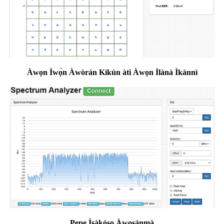
Àwọn Ìwọ̀n Àwòrán Kíkún àti Àwọn Ìlànà Ìkànnì
Pẹpẹ Ìṣàkóso Àwọsánmà