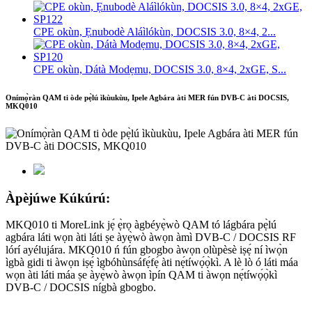
CPE okùn, Ẹnubodè Aláìlókùn, DOCSIS 3.0, 8×4, 2...
CPE okùn, Dátà Modẹmu, DOCSIS 3.0, 8×4, 2xGE, S...
Onímọ̀ràn QAM ti òde pẹ̀lú ìkùukùu, Ipele Agbára àti MER fún DVB-C àti DOCSIS,
MKQ010
Àpèjúwe Kúkúrú:
MKQ010 ti MoreLink jẹ́ ẹ̀rọ àgbéyẹ̀wò QAM tó lágbára pẹ̀lú
agbára láti wọn àti láti ṣe àyẹ̀wò àwọn àmì DVB-C / DOCSIS RF
lórí ayélujára. MKQ010 ń fún gbogbo àwọn olùpèsè iṣẹ́ ní ìwọ̀n
ìgbà gidi ti àwọn iṣẹ́ ìgbóhùnsáfẹ́fẹ́ àti nẹ́tíwọ́ọ̀kì. A lè lò ó láti máa
wọn àti láti máa ṣe àyẹ̀wò àwọn ìpín QAM ti àwọn nẹ́tíwọ́ọ̀kì
DVB-C / DOCSIS nígbà gbogbo.