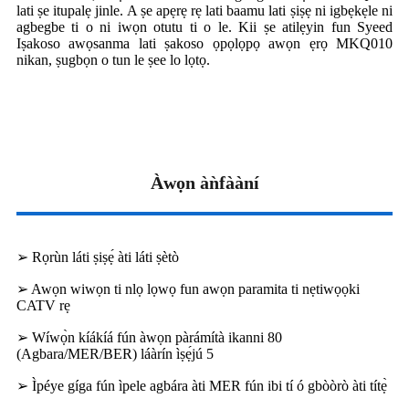
lati ṣe itupalẹ jinle. A ṣe apẹrẹ rẹ lati baamu lati ṣiṣẹ ni igbẹkẹle ni
agbegbe ti o ni iwọn otutu ti o le. Kii ṣe atilẹyin fun Syeed
Iṣakoso awọsanma lati ṣakoso ọpọlọpọ awọn ẹrọ MKQ010
nikan, ṣugbọn o tun le ṣee lo lọtọ.
Àwọn àǹfààní
➢ Rọrùn láti ṣiṣẹ́ àti láti ṣètò
➢ Awọn wiwọn ti nlọ lọwọ fun awọn paramita ti nẹtiwọọki
CATV rẹ
➢ Wíwọ̀n kíákíá fún àwọn pàrámítà ikanni 80
(Agbara/MER/BER) láàrín ìṣẹ́jú 5
➢ Ìpéye gíga fún ìpele agbára àti MER fún ibi tí ó gbòòrò àti títẹ̀