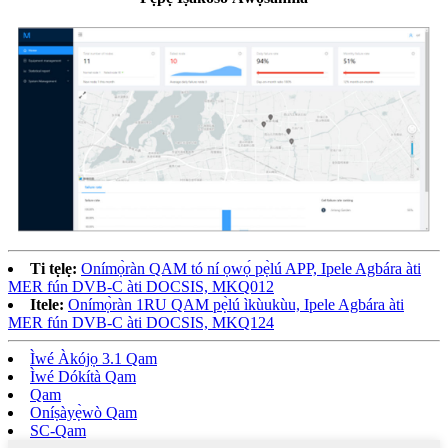
Ti tẹlẹ:
Onímọ̀ràn QAM tó ní ọwọ́ pẹ̀lú APP, Ipele Agbára àti
MER fún DVB-C àti DOCSIS, MKQ012
Itele:
Onímọ̀ràn 1RU QAM pẹ̀lú ìkùukùu, Ipele Agbára àti
MER fún DVB-C àti DOCSIS, MKQ124
Ìwé Àkójọ 3.1 Qam
Ìwé Dókítà Qam
Qam
Oníṣàyẹ̀wò Qam
SC-Qam