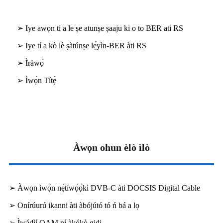
➢ Iye awọn ti a le ṣe atunṣe ṣaaju ki o to BER ati RS
➢ Iye tí a kò lè ṣàtúnṣe lẹ́yìn-BER àti RS
➢ Ìràwọ̀
➢ Ìwọ̀n Títẹ̀
Àwọn ohun èlò ìlò
➢ Àwọn ìwọ̀n nẹ́tíwọ́ọ̀kì DVB-C àti DOCSIS Digital Cable
➢ Onírúurú ikanni àti àbójútó tó ń bá a lọ
➢ Ìwádìí QAM ní àkókò gidi