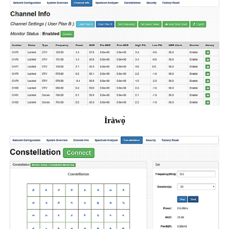
Ìràwọ̀