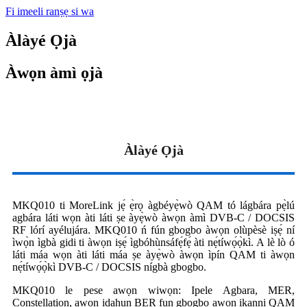
Fi imeeli ranṣẹ si wa
Àlàyé Ọjà
Àwọn àmì ọjà
Àlàyé Ọjà
MKQ010 ti MoreLink jẹ́ ẹ̀rọ àgbéyẹ̀wò QAM tó lágbára pẹ̀lú
agbára láti wọn àti láti ṣe àyẹ̀wò àwọn àmì DVB-C / DOCSIS
RF lórí ayélujára. MKQ010 ń fún gbogbo àwọn olùpèsè iṣẹ́ ní
ìwọ̀n ìgbà gidi ti àwọn iṣẹ́ ìgbóhùnsáfẹ́fẹ́ àti nẹ́tíwọ́ọ̀kì. A lè lò ó
láti máa wọn àti láti máa ṣe àyẹ̀wò àwọn ìpín QAM ti àwọn
nẹ́tíwọ́ọ̀kì DVB-C / DOCSIS nígbà gbogbo.
MKQ010 le pese awọn wiwọn: Ipele Agbara, MER,
Constellation, awọn idahun BER fun gbogbo awọn ikanni QAM