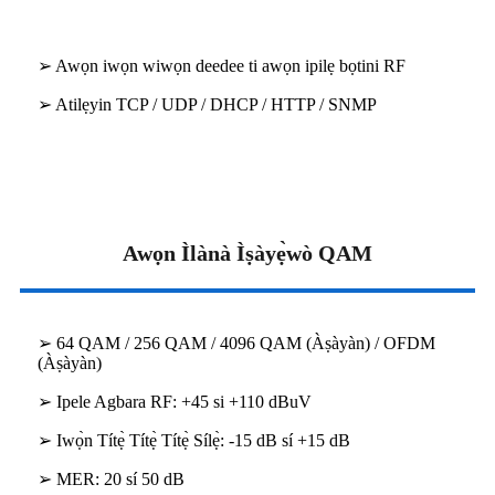
➢ Awọn iwọn wiwọn deedee ti awọn ipilẹ bọtini RF
➢ Atilẹyin TCP / UDP / DHCP / HTTP / SNMP
Awọn Ìlànà Ìṣàyẹ̀wò QAM
➢ 64 QAM / 256 QAM / 4096 QAM (Àṣàyàn) / OFDM
(Àṣàyàn)
➢ Ipele Agbara RF: +45 si +110 dBuV
➢ Iwọ̀n Títẹ̀ Títẹ̀ Títẹ̀ Sílẹ̀: -15 dB sí +15 dB
➢ MER: 20 sí 50 dB