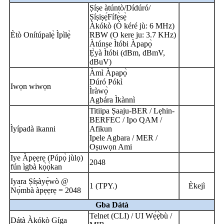
Ṣíṣe àtúntò/Dídúró/
Ṣíṣiṣẹ́Fífẹ̀sẹ̀
Àkókò (Ó kéré jù: 6 MHz)
Ètò Onítúpalẹ̀ Ìpìlẹ̀
RBW (O kere ju: 3.7 KHz)
Àtúnṣe Ìtóbi Àpapọ̀
Ẹ̀yà Ìtóbi (dBm, dBmV,
dBuV)
Àmì Àpapọ̀
Dúró Pókì
Iwọn wiwọn
Ìràwọ̀
Agbára Ìkànnì
Titiipa Ṣaaju-BER / Lẹhin-
BERFEC / Ipo QAM /
Ìyípadà ikanni
Afikun
Ipele Agbara / MER /
Oṣuwọn Ami
Iye Àpẹẹrẹ (Púpọ̀ jùlọ)
2048
fún ìgbà kọ̀ọ̀kan
Iyara Ṣíṣàyẹ̀wò @
1 (TPY.)
Èkejì
Nọ́mbà àpẹẹrẹ = 2048
Gba Dátà
Telnet (CLI) / UI Wẹ́ẹ̀bù /
Dátà Àkókò Gíga