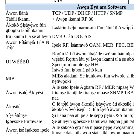
MIB
Àwọn Ẹ̀yà ara Softwarẹ
Àwọn ìlànà
TCP / UDP / DHCP / HTTP / SNMP
Tábìlì ikanni
> Awọn ikanni RF 80
Àkókò Ṣíṣàyẹ̀wò fún
Láàárín ìṣẹ́jú márùn-ún fún tábìlì tí ó wọ́pọ
gbogbo tábìlì ikanni
Iru ikanni ti a ṣe atilẹyin
DVB-C àti DOCSIS
Àwọn Pílámẹ́tà Tí A Ń
Ipele RF, Ìṣànrawò QAM, MER, FEC, BER
Tọ́jú
Rọrùn láti fi àwọn àbájáde ìwòran hàn nípasẹ
wẹ́ẹ̀bù Rọrùn láti yí àwọn ikanni tí a ṣe àbó
UI WẸ́Ẹ̀BÙ
Spectrum fun ile-iṣẹ HFC
Ìràwọ̀ fún ìgbóná pàtó kan
MIBs aladani. Ṣe iranlọwọ fun wiwọle si i
MIB
nẹtiwọọki
A le ṣeto Ipele Agbara RF / MER nipasẹ W
Àwọn ìsàlẹ̀ Àkíyèsí
ifiranṣẹ itaniji le firanṣẹ nipasẹ SNMP TR
naa
Ó lè tọ́jú àwọn àkọsílẹ̀ ìṣàyẹ̀wò àti àkọsílẹ̀ ì
Àkọsílẹ̀
àkókò wíwò ìṣẹ́jú 15 fún ìṣètò àwọn ikanni
Ṣíṣe àtúnṣe
Ṣi ilana naa ati pe a le ṣepọ pẹlu OSS ni ir
Igbesoke Firmware
Ṣe atilẹyin igbesoke famuwia latọna jijin t
A le ṣakoso ẹrọ naa nipasẹ pẹpẹ awọsanma,
Àwọn iṣẹ́ ìṣàkóso ìpele
itupalẹ data ati awọn statistiki, awọn maa