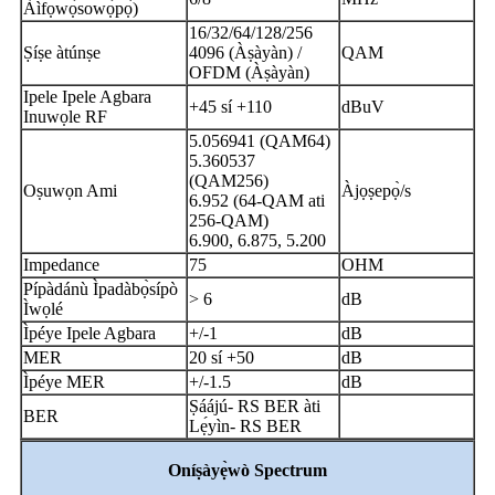
Àìfọwọ́sowọ́pọ̀)
16/32/64/128/256
Ṣíṣe àtúnṣe
4096 (Àṣàyàn) /
QAM
OFDM (Àṣàyàn)
Ipele Ipele Agbara
+45 sí +110
dBuV
Inuwọle RF
5.056941 (QAM64)
5.360537
(QAM256)
Oṣuwọn Ami
Àjọṣepọ̀/s
6.952 (64-QAM ati
256-QAM)
6.900, 6.875, 5.200
Impedance
75
OHM
Pípàdánù Ìpadàbọ̀sípò
> 6
dB
Ìwọlé
Ìpéye Ipele Agbara
+/-1
dB
MER
20 sí +50
dB
Ìpéye MER
+/-1.5
dB
Ṣáájú- RS BER àti
BER
Lẹ́yìn- RS BER
Oníṣàyẹ̀wò Spectrum