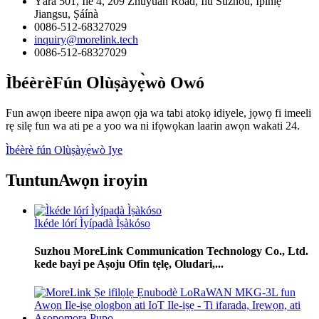
Yàrá 501, Ilé 4, 209 Zhuyuan Road, Ìlú Suzhou, Ìpínlẹ̀
Jiangsu, Ṣáínà
0086-512-68327029
inquiry@morelink.tech
0086-512-68327029
Ìbéèrè
Fún Olùṣàyẹ̀wò Owó
Fun awọn ibeere nipa awọn ọja wa tabi atokọ idiyele, jọwọ fi imeeli
rẹ silẹ fun wa ati pe a yoo wa ni ifọwọkan laarin awọn wakati 24.
Ìbéèrè fún Olùṣàyẹ̀wò Iye
Tuntun
Awọn iroyin
Ìkéde lórí Ìyípadà Ìṣàkóso
Suzhou MoreLink Communication Technology Co., Ltd.
kede bayi pe Aṣoju Ofin tẹlẹ, Oludari,...