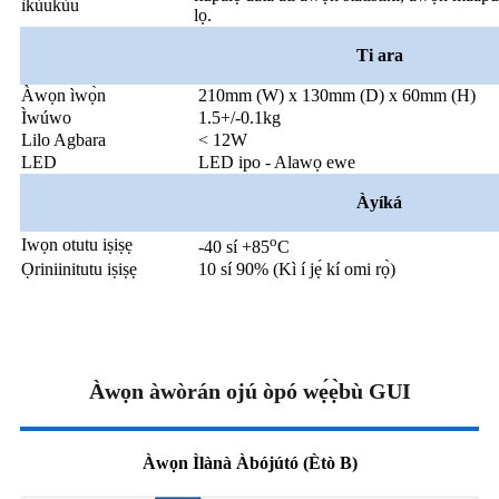
ìkùukùu
lọ.
Ti ara
Àwọn ìwọ̀n
210mm (W) x 130mm (D) x 60mm (H)
Ìwúwo
1.5+/-0.1kg
Lilo Agbara
< 12W
LED
LED ipo - Alawọ ewe
Àyíká
o
Iwọn otutu iṣiṣẹ
-40 sí +85
C
Ọriniinitutu iṣiṣẹ
10 sí 90% (Kì í jẹ́ kí omi rọ̀)
Àwọn àwòrán ojú òpó wẹ́ẹ̀bù GUI
Àwọn Ìlànà Àbójútó (Ètò B)