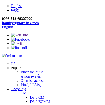
English
中文
0086-512-68327029
inquiry@morelink.tech
English
Ilé
Nipa re
Ifihan ile ibi ise
Àwọn ìwé-ẹ̀rí
Ọran Ise agbese
Ìrìn-àjò Ilé-iṣẹ́
Àwọn ọjà
CM
D3.0 CM
D3.0 ECMM