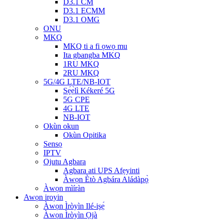
D3.1 CM
D3.1 ECMM
D3.1 OMG
ONU
MKQ
MKQ ti a fi ọwọ mu
Ita gbangba MKQ
1RU MKQ
2RU MKQ
5G/4G LTE/NB-IOT
Sẹ́ẹ̀lì Kékeré 5G
5G CPE
4G LTE
NB-IOT
Okùn okun
Okùn Opitika
Sensọ
IPTV
Ojutu Agbara
Agbara ati UPS Afẹyinti
Àwọn Ètò Agbára Aládàpọ̀
Àwọn mìíràn
Awọn iroyin
Àwọn Ìròyìn Ilé-iṣẹ́
Àwọn Ìròyìn Ọjà