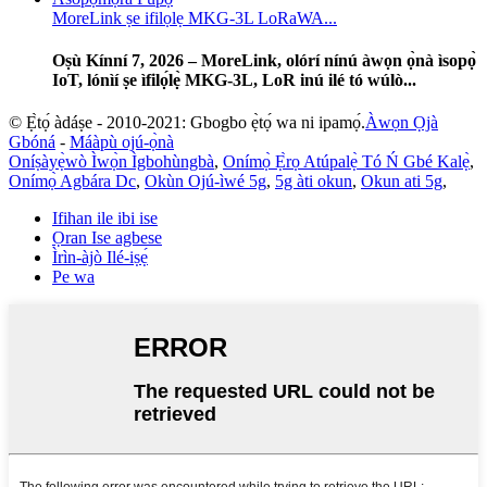
MoreLink ṣe ifilọlẹ MKG-3L LoRaWA...
Oṣù Kínní 7, 2026 – MoreLink, olórí nínú àwọn ọ̀nà ìsopọ̀
IoT, lónìí ṣe ìfilọ́lẹ̀ MKG-3L, LoR inú ilé tó wúlò...
© Ẹ̀tọ́ àdáṣe - 2010-2021: Gbogbo ẹ̀tọ́ wa ni ipamọ́.
Àwọn Ọjà
Gbóná
-
Máàpù ojú-ọ̀nà
Oníṣàyẹ̀wò Ìwọ̀n Ìgbohùngbà
,
Onímọ̀ Ẹ̀rọ Atúpalẹ̀ Tó Ń Gbé Kalẹ̀
,
Onímọ̀ Agbára Dc
,
Okùn Ojú-ìwé 5g
,
5g àti okun
,
Okun ati 5g
,
Ifihan ile ibi ise
Ọran Ise agbese
Ìrìn-àjò Ilé-iṣẹ́
Pe wa