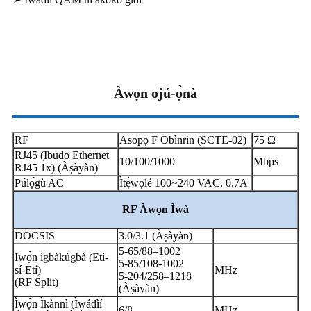
Àwọn ojú-ọ̀nà
RF
Asopọ F Obìnrin (SCTE-02)
75 Ω
RJ45 (Ibudo Ethernet
10/100/1000
Mbps
RJ45 1x) (Àṣàyàn)
Púlọ́gù AC
Ìtẹ̀wọlé 100~240 VAC, 0.7A
RF
Àwọn Ìwà
DOCSIS
3.0/3.1 (Àṣàyàn)
5-65/88–1002
Iwọ̀n ìgbàkúgbà (Etí-
5-85/108-1002
sí-Etí)
MHz
5-204/258–1218
(RF Split)
(Àṣàyàn)
Ìwọ̀n Ìkànnì (Ìwádìí
6/8
MHz