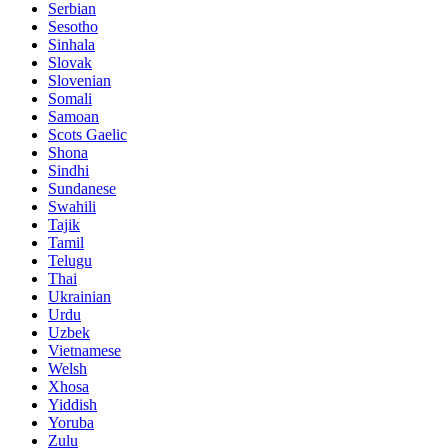
Serbian
Sesotho
Sinhala
Slovak
Slovenian
Somali
Samoan
Scots Gaelic
Shona
Sindhi
Sundanese
Swahili
Tajik
Tamil
Telugu
Thai
Ukrainian
Urdu
Uzbek
Vietnamese
Welsh
Xhosa
Yiddish
Yoruba
Zulu