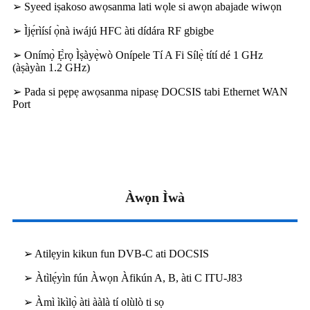
➢ Syeed iṣakoso awọsanma lati wọle si awọn abajade wiwọn
➢ Ìjẹ́rìísí ọ̀nà iwájú HFC àti dídára RF gbigbe
➢ Onímọ̀ Ẹ̀rọ Ìṣàyẹ̀wò Onípele Tí A Fi Sílẹ̀ títí dé 1 GHz
(àṣàyàn 1.2 GHz)
➢ Pada si pẹpẹ awọsanma nipasẹ DOCSIS tabi Ethernet WAN
Port
Àwọn Ìwà
➢ Atilẹyin kikun fun DVB-C ati DOCSIS
➢ Àtìlẹ́yìn fún Àwọn Àfikún A, B, àti C ITU-J83
➢ Àmì ìkìlọ̀ àti ààlà tí olùlò ti sọ