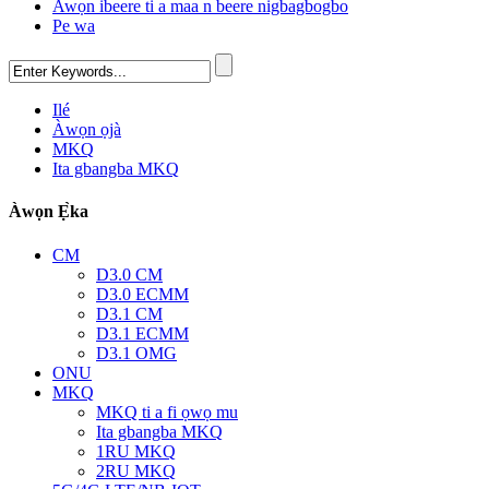
Awọn ibeere ti a maa n beere nigbagbogbo
Pe wa
Ilé
Àwọn ọjà
MKQ
Ita gbangba MKQ
Àwọn Ẹ̀ka
CM
D3.0 CM
D3.0 ECMM
D3.1 CM
D3.1 ECMM
D3.1 OMG
ONU
MKQ
MKQ ti a fi ọwọ mu
Ita gbangba MKQ
1RU MKQ
2RU MKQ