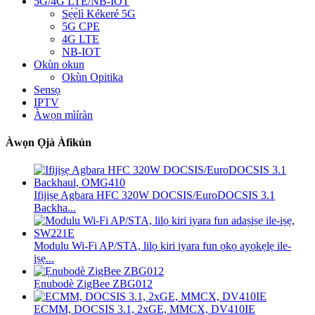
5G/4G LTE/NB-IOT
Sẹ́ẹ̀lì Kékeré 5G
5G CPE
4G LTE
NB-IOT
Okùn okun
Okùn Opitika
Sensọ
IPTV
Àwọn mìíràn
Àwọn Ọjà Àfikún
Ifijiṣẹ Agbara HFC 320W DOCSIS/EuroDOCSIS 3.1
Backha...
Modulu Wi-Fi AP/STA, lilọ kiri iyara fun ọkọ ayọkẹlẹ ile-
iṣẹ...
Ẹnubodè ZigBee ZBG012
ECMM, DOCSIS 3.1, 2xGE, MMCX, DV410IE