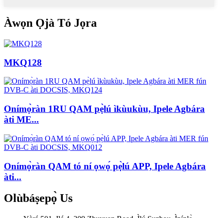
Àwọn Ọjà Tó Jọra
MKQ128
Onímọ̀ràn 1RU QAM pẹ̀lú ìkùukùu, Ipele Agbára
àti ME...
Onímọ̀ràn QAM tó ní ọwọ́ pẹ̀lú APP, Ipele Agbára
àti...
Olùbáṣepọ̀
Us