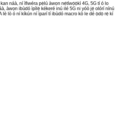
 kan náà, ní ìfiwéra pẹ̀lú àwọn nẹ́tíwọ́ọ̀kì 4G, 5G tí ó lo
 náà, àwọn ibùdó ìpìlẹ̀ kékeré inú ilé 5G ni yóò jẹ́ olórí nínú
lè lò ó ní kíkún ní ìparí tí ibùdó macro kò le dé ọ̀dọ̀ rẹ̀ kí