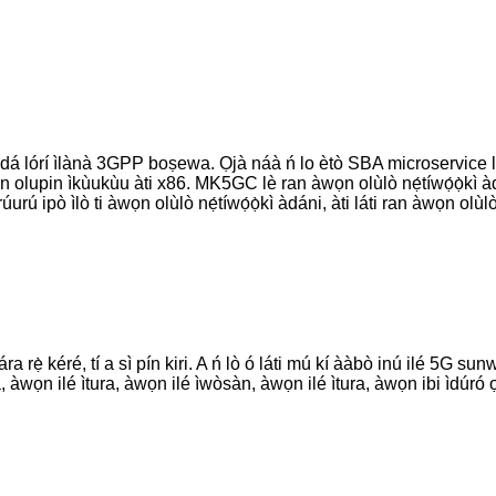
tí ó dá lórí ìlànà 3GPP boṣewa. Ọjà náà ń lo ètò SBA microservice l
 olupin ìkùukùu àti x86. MK5GC lè ran àwọn olùlò nẹ́tíwọ́ọ̀kì àdáni 
úurú ipò ìlò ti àwọn olùlò nẹ́tíwọ́ọ̀kì àdáni, àti láti ran àwọn olùlò n
rẹ̀ kéré, tí a sì pín kiri. A ń lò ó láti mú kí ààbò inú ilé 5G sunwọ
jà, àwọn ilé ìtura, àwọn ilé ìwòsàn, àwọn ilé ìtura, àwọn ibi ìdúró ọ