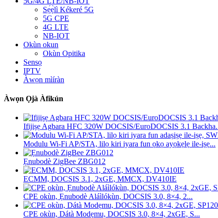
5G/4G LTE/NB-IOT
Sẹ́ẹ̀lì Kékeré 5G
5G CPE
4G LTE
NB-IOT
Okùn okun
Okùn Opitika
Sensọ
IPTV
Àwọn mìíràn
Àwọn Ọjà Àfikún
Ifijiṣẹ Agbara HFC 320W DOCSIS/EuroDOCSIS 3.1 Backha..
Modulu Wi-Fi AP/STA, lilọ kiri iyara fun ọkọ ayọkẹlẹ ile-iṣẹ...
Ẹnubodè ZigBee ZBG012
ECMM, DOCSIS 3.1, 2xGE, MMCX, DV410IE
CPE okùn, Ẹnubodè Aláìlókùn, DOCSIS 3.0, 8×4, 2...
CPE okùn, Dátà Modẹmu, DOCSIS 3.0, 8×4, 2xGE, S...