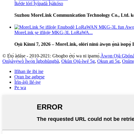
Ìkéde lórí Ìyípadà Ìṣàkóso
Suzhou MoreLink Communication Technology Co., Ltd. kede 
MoreLink ṣe ifilọlẹ MKG-3L LoRaWA...
Oṣù Kínní 7, 2026 – MoreLink, olórí nínú àwọn ọ̀nà ìsopọ̀ IoT
© Ẹ̀tọ́ àdáṣe - 2010-2021: Gbogbo ẹ̀tọ́ wa ni ipamọ́.
Àwọn Ọjà Gbón
Oníṣàyẹ̀wò Ìwọ̀n Ìgbohùngbà
,
Okùn Ojú-ìwé 5g
,
Okun ati 5g
,
Onímọ̀
Ifihan ile ibi ise
Ọran Ise agbese
Ìrìn-àjò Ilé-iṣẹ́
Pe wa