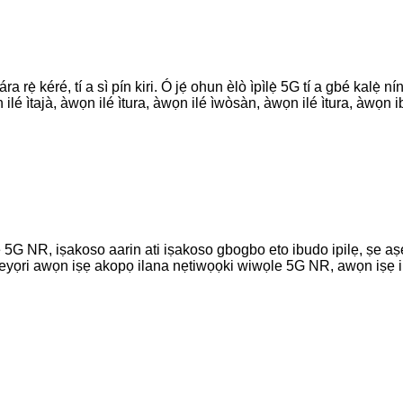
agbára rẹ̀ kéré, tí a sì pín kiri. Ó jẹ́ ohun èlò ìpìlẹ̀ 5G tí a gbé kalẹ̀
 ilé ìtajà, àwọn ilé ìtura, àwọn ilé ìwòsàn, àwọn ilé ìtura, àwọn ibi
 5G NR, iṣakoso aarin ati iṣakoso gbogbo eto ibudo ipilẹ, ṣe aṣ
ṣeyọri awọn iṣẹ akopọ ilana nẹtiwọọki wiwọle 5G NR, awọn iṣ