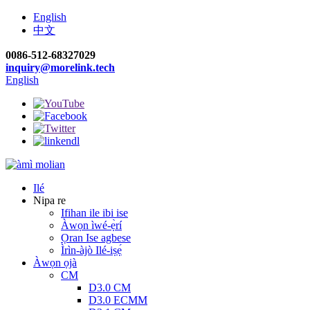
English
中文
0086-512-68327029
inquiry@morelink.tech
English
Ilé
Nipa re
Ifihan ile ibi ise
Àwọn ìwé-ẹ̀rí
Ọran Ise agbese
Ìrìn-àjò Ilé-iṣẹ́
Àwọn ọjà
CM
D3.0 CM
D3.0 ECMM