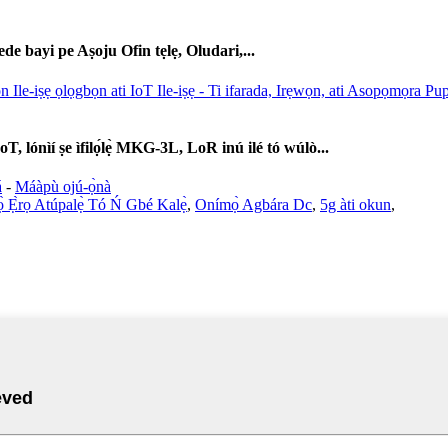
bayi pe Aṣoju Ofin tẹlẹ, Oludari,...
, lónìí ṣe ìfilọ́lẹ̀ MKG-3L, LoR inú ilé tó wúlò...
á
-
Máàpù ojú-ọ̀nà
 Ẹ̀rọ Atúpalẹ̀ Tó Ń Gbé Kalẹ̀
,
Onímọ̀ Agbára Dc
,
5g àti okun
,