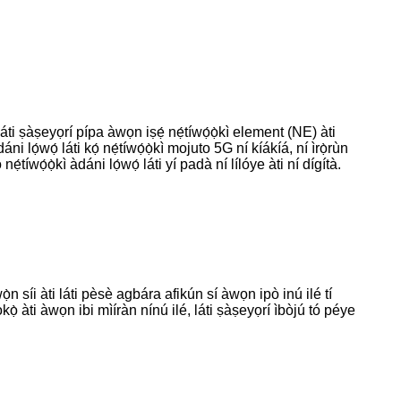
áti ṣàṣeyọrí pípa àwọn iṣẹ́ nẹ́tíwọ́ọ̀kì element (NE) àti
lọ́wọ́ láti kọ́ nẹ́tíwọ́ọ̀kì mojuto 5G ní kíákíá, ní ìrọ̀rùn
ẹ́tíwọ́ọ̀kì àdáni lọ́wọ́ láti yí padà ní lílóye àti ní dígítà.
̀n síi àti láti pèsè agbára afikún sí àwọn ipò inú ilé tí
kọ̀ àti àwọn ibi mìíràn nínú ilé, láti ṣàṣeyọrí ìbòjú tó péye