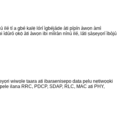
 nínú ilé tí a gbé kalẹ̀ lórí ìgbéjáde àti pípín àwọn àmì
 ìdúró ọkọ̀ àti àwọn ibi mìíràn nínú ilé, láti ṣàṣeyọrí ìbòjú
eyọri wiwọle taara ati ibaraenisepo data pẹlu nẹtiwọọki
ẹ ipele ilana RRC, PDCP, SDAP, RLC, MAC ati PHY,