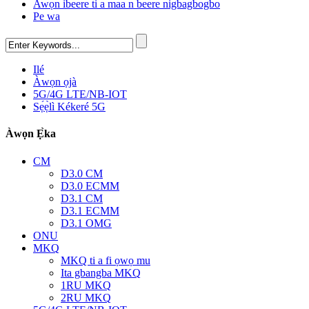
Awọn ibeere ti a maa n beere nigbagbogbo
Pe wa
Ilé
Àwọn ọjà
5G/4G LTE/NB-IOT
Sẹ́ẹ̀lì Kékeré 5G
Àwọn Ẹ̀ka
CM
D3.0 CM
D3.0 ECMM
D3.1 CM
D3.1 ECMM
D3.1 OMG
ONU
MKQ
MKQ ti a fi ọwọ mu
Ita gbangba MKQ
1RU MKQ
2RU MKQ