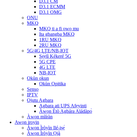
D3.1 CM
D3.1 ECMM
D3.1 OMG
ONU
MKQ
MKQ ti a fi ọwọ mu
Ita gbangba MKQ
1RU MKQ
2RU MKQ
5G/4G LTE/NB-IOT
Sẹ́ẹ̀lì Kékeré 5G
5G CPE
4G LTE
NB-IOT
Okùn okun
Okùn Opitika
Sensọ
IPTV
Ojutu Agbara
Agbara ati UPS Afẹyinti
Àwọn Ètò Agbára Aládàpọ̀
Àwọn mìíràn
Awọn iroyin
Àwọn Ìròyìn Ilé-iṣẹ́
Àwọn Ìròyìn Ọjà