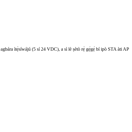
bára ìtẹ̀síwájú (5 sí 24 VDC), a sì lè ṣètò rẹ̀ gẹ́gẹ́ bí ipò STA àti AP