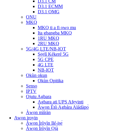
D3.1 CM
D3.1 ECMM
D3.1 OMG
ONU
MKQ
MKQ ti a fi ọwọ mu
Ita gbangba MKQ
1RU MKQ
2RU MKQ
5G/4G LTE/NB-IOT
Sẹ́ẹ̀lì Kékeré 5G
5G CPE
4G LTE
NB-IOT
Okùn okun
Okùn Opitika
Sensọ
IPTV
Ojutu Agbara
Agbara ati UPS Afẹyinti
Àwọn Ètò Agbára Aládàpọ̀
Àwọn mìíràn
Awọn iroyin
Àwọn Ìròyìn Ilé-iṣẹ́
Àwọn Ìròyìn Ọjà