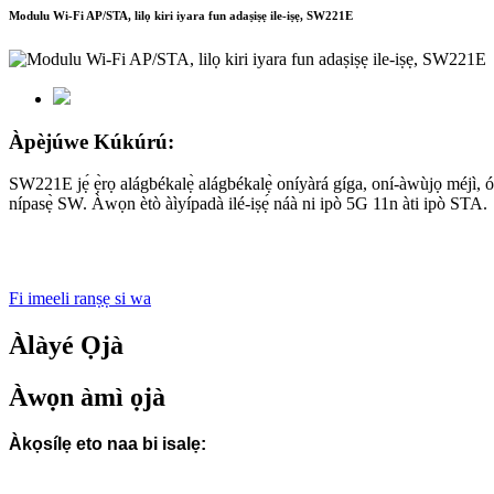
Modulu Wi-Fi AP/STA, lilọ kiri iyara fun adaṣiṣẹ ile-iṣẹ, SW221E
Àpèjúwe Kúkúrú:
SW221E jẹ́ ẹ̀rọ alágbékalẹ̀ alágbékalẹ̀ oníyàrá gíga, oní-àwùjọ méjì, ó 
nípasẹ̀ SW. Àwọn ètò àìyípadà ilé-iṣẹ́ náà ni ipò 5G 11n àti ipò STA.
Fi imeeli ranṣẹ si wa
Àlàyé Ọjà
Àwọn àmì ọjà
Àkọsílẹ eto naa bi isalẹ: