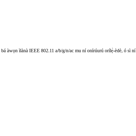
bá àwọn ìlànà IEEE 802.11 a/b/g/n/ac mu ní onírúurú orílẹ̀-èdè, ó sì ní ag