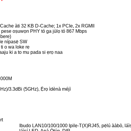
 I-Cache àti 32 KB D-Cache; 1x PCIe, 2x RGMII
ń pese oṣuwọn PHY tó ga jùlọ tó 867 Mbps
nbere)
ode nípasẹ̀ SW
ti o wa loke rẹ
 ṣaaju ki a to mu pada si ẹrọ naa
1000M
4GHz)/3.3dBi (5GHz), Ẹ̀rọ ìdènà méjì
rt
Ibudo LAN
10/100/1000 Ipilẹ-T(X)
RJ45, pẹ̀lú ààbò, láì
láìsí LED, Apá Ọ̀tún, DIP