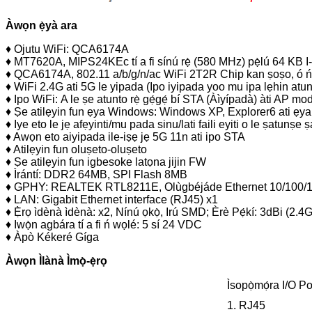
Àwọn ẹ̀yà ara
♦ Ojutu WiFi: QCA6174A
♦ MT7620A, MIPS24KEc tí a fi sínú rẹ̀ (580 MHz) pẹ̀lú 64 KB
♦ QCA6174A, 802.11 a/b/g/n/ac WiFi 2T2R Chip kan ṣoṣo, ó 
♦ WiFi 2.4G ati 5G le yipada (Ipo iyipada yoo mu ipa lẹhin atu
♦ Ipo WiFi:
A le ṣe atunto rẹ̀ gẹ́gẹ́ bí STA (Àìyípadà) àti AP m
♦ Ṣe atilẹyin fun ẹya Windows: Windows XP, Explorer6 ati ẹya 
♦ Iye eto le jẹ afẹyinti/mu pada sinu/lati faili eyiti o le ṣatunṣe
♦ Awọn eto aiyipada ile-iṣẹ jẹ 5G 11n ati ipo STA
♦ Atilẹyin fun oluṣeto-oluṣeto
♦ Ṣe atilẹyin fun igbesoke latọna jijin FW
♦ Ìrántí: DDR2 64MB, SPI Flash 8MB
♦ GPHY: REALTEK RTL8211E, Olùgbéjáde Ethernet 10/100/
♦ LAN: Gigabit Ethernet interface (RJ45) x1
♦ Ẹ̀rọ ìdènà ìdènà: x2, Nínú ọkọ̀, Irú SMD; Èrè Pẹ́kí: 3dBi (2.
♦ Iwọ̀n agbára tí a fi ń wọlé: 5 sí 24 VDC
♦ Àpò Kékeré Gíga
Àwọn Ìlànà Ìmọ̀-ẹ̀rọ
Ìsopọ̀mọ́ra I/O Po
1. RJ45