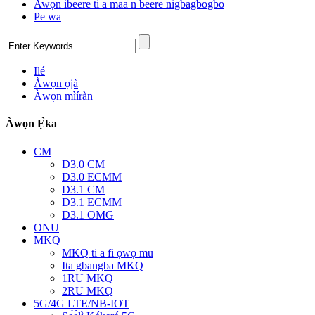
Awọn ibeere ti a maa n beere nigbagbogbo
Pe wa
Ilé
Àwọn ọjà
Àwọn mìíràn
Àwọn Ẹ̀ka
CM
D3.0 CM
D3.0 ECMM
D3.1 CM
D3.1 ECMM
D3.1 OMG
ONU
MKQ
MKQ ti a fi ọwọ mu
Ita gbangba MKQ
1RU MKQ
2RU MKQ
5G/4G LTE/NB-IOT