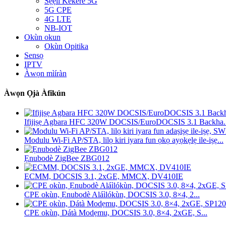
Sẹ́ẹ̀lì Kékeré 5G
5G CPE
4G LTE
NB-IOT
Okùn okun
Okùn Opitika
Sensọ
IPTV
Àwọn mìíràn
Àwọn Ọjà Àfikún
Ifijiṣẹ Agbara HFC 320W DOCSIS/EuroDOCSIS 3.1 Backha..
Modulu Wi-Fi AP/STA, lilọ kiri iyara fun ọkọ ayọkẹlẹ ile-iṣẹ...
Ẹnubodè ZigBee ZBG012
ECMM, DOCSIS 3.1, 2xGE, MMCX, DV410IE
CPE okùn, Ẹnubodè Aláìlókùn, DOCSIS 3.0, 8×4, 2...
CPE okùn, Dátà Modẹmu, DOCSIS 3.0, 8×4, 2xGE, S...