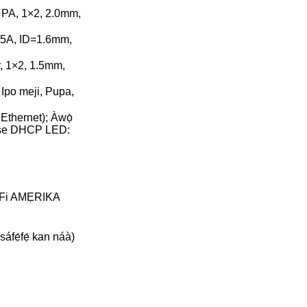
 PA, 1×2, 2.0mm,
.5A, ID=1.6mm,
, 1×2, 1.5mm,
 Ipo meji, Pupa,
thernet); Àwọ̀
ṣe DHCP LED:
 WiFi AMẸRIKA
sáfẹ́fẹ́ kan náà)