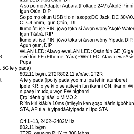
A so pọ mọ Adapter Agbara (Foltage 24V);
Àkọlé Pínnì
Ìgun Ọ̀tún, DIP
So pọ mọ okun USB ti o ni asopọ;
DC Jack, DC 30V/0
OD=4.5mm, Igun Ọ̀tún, ÌDÍ
Ìtumọ̀ àti iṣẹ́ PIN, jọ̀wọ́ tọ́ka sí àwọn wọ̀nyí
Àkọlé Wafer
Igun Tààrà, RIP
Ìtumọ̀ àti iṣẹ́ PIN, jọ̀wọ́ tọ́ka sí àwọn wọ̀nyí
Yipada DIP,
Agun ọtun, DIP
WLAN LED: Alawọ ewe
LAN LED: Ọsàn fún GE (Giga E
3
ewé fún FE (Ethernet Yára)
PWR LED: Alawọ ewe
Àṣì
Pupa
, 5G le yipada)
802.11 b/g/n, 2T2R
802.11 a/n/ac, 2T2R
à
A le yipada (Ipo iyipada yoo mu ipa lẹhin atunbere)
Ipele KR, o yẹ ki o ṣe atilẹyin fun ikanni CN, ikanni
nipasẹ imudojuiwọn FW nigbamii
Ẹ̀rọ ìdènà gíláàsì x MIMO 2
Rírìn kiri kíákíá 10ms (àtìlẹ́yìn kan ṣoṣo láàrín ìgbóhùn
STA, AP tí a lè yípadà
Aiyipada ni ipo STA
Orí 1~13, 2402~2482MHz
802.11 b/g/n
2T2R, oṣuwọn PHY to 300 Mbps