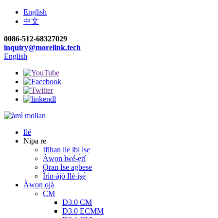
English
中文
0086-512-68327029
inquiry@morelink.tech
English
Ilé
Nipa re
Ifihan ile ibi ise
Àwọn ìwé-ẹ̀rí
Ọran Ise agbese
Ìrìn-àjò Ilé-iṣẹ́
Àwọn ọjà
CM
D3.0 CM
D3.0 ECMM