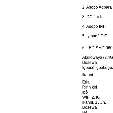
2. Asopọ Agbara
3. DC Jack
4. Asopọ̀ INIT
5. Ìyípadà DIP
6. LED SMD 060
Alailowaya (2.4G
Boṣewa
Ìgbésẹ̀ ìgbàkúgb
Ikanni
Eriali
Rírìn kiri
Ipò
WiFi 2.4G
Ikanni, 13Ch.
Boṣewa
Iṣẹ́