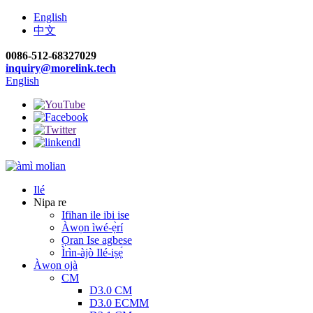
English
中文
0086-512-68327029
inquiry@morelink.tech
English
Ilé
Nipa re
Ifihan ile ibi ise
Àwọn ìwé-ẹ̀rí
Ọran Ise agbese
Ìrìn-àjò Ilé-iṣẹ́
Àwọn ọjà
CM
D3.0 CM
D3.0 ECMM