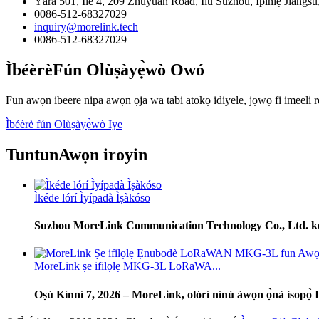
Yàrá 501, Ilé 4, 209 Zhuyuan Road, Ìlú Suzhou, Ìpínlẹ̀ Jiangsu
0086-512-68327029
inquiry@morelink.tech
0086-512-68327029
Ìbéèrè
Fún Olùṣàyẹ̀wò Owó
Fun awọn ibeere nipa awọn ọja wa tabi atokọ idiyele, jọwọ fi imeeli r
Ìbéèrè fún Olùṣàyẹ̀wò Iye
Tuntun
Awọn iroyin
Ìkéde lórí Ìyípadà Ìṣàkóso
Suzhou MoreLink Communication Technology Co., Ltd. kede 
MoreLink ṣe ifilọlẹ MKG-3L LoRaWA...
Oṣù Kínní 7, 2026 – MoreLink, olórí nínú àwọn ọ̀nà ìsopọ̀ IoT