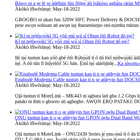
Báwo ni a ṣe lè ṣe àdéhùn fún ìfijiṣẹ́ àti ìṣàkóso agbára okùn 
Àkókò ìfìwéránṣẹ́: May-18-2022
GBOGBO ni ọkan fun 320W HFC Power Delivery & DOCSIS 3.1 B
pese awọn solusan ati awọn iṣẹ ibaraenisepo oni-nọmba miiran
Kí ni nẹ́tíwọ́ọ̀kì 5G yóò mú wá sí Ohun èlò Robot ilé-iṣẹ́?
Àkókò ìfìwéránṣẹ́: May-18-2022
Ilé iṣẹ́ tuntun kan yóò gbé ètò Rọ́bọ́ọ̀tì tí ó dá lórí nẹ́tíwọ́ọ̀kì 
iṣẹ́. A óò tún fi ìníyelórí 5G hàn. Ẹ̀mí iṣẹ́ aláròjinlẹ̀...
Ka siwaju
»
Ẹnubodè Modẹmu Cable tuntun kan ti n ṣe atilẹyin fun DOCSI
Àkókò ìfìwéránṣẹ́: May-18-2022
Ọjà tuntun ti MoreLink – MK443 ni agbara lati gba 1.2 Gbps 
pataki ni ibiti o gbooro ati agbegbe. AWỌN ẸRỌ PATAKI: D
ONU tuntun kan ti o ṣe atilẹyin fun GPON pẹlu Dual Band Wi
Àkókò ìfìwéránṣẹ́: May-18-2022
Ọjà tuntun ti MoreLink – ONU2430 Series jẹ́ ẹnu-ọ̀nà tí ó da lórí
ITU-T G.984.1 mu. Ìwọlé okùn náà ń pese àwọn ikanni data iya