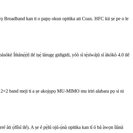
oadband kan ti o papọ okun opitika ati Coax. HFC kii ṣe pe o le
àsókè Íńtánẹ́ẹ̀tì ilé iṣẹ́ lárugẹ gidigidi, yóò sì tẹ̀síwájú sí àkókò 4.0 ilé
×2 band meji ti a ṣe akojọpọ MU-MIMO mu iriri alabara pọ si ni
ti ọ́fíìsì ilé). A ṣe é pẹ̀lú ojú-ọ̀nà opitika kan tí ó bá àwọn ìlànà