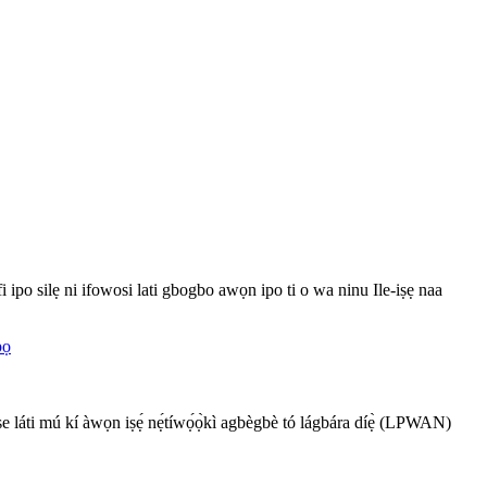
po silẹ ni ifowosi lati gbogbo awọn ipo ti o wa ninu Ile-iṣẹ naa
e láti mú kí àwọn iṣẹ́ nẹ́tíwọ́ọ̀kì agbègbè tó lágbára díẹ̀ (LPWAN)