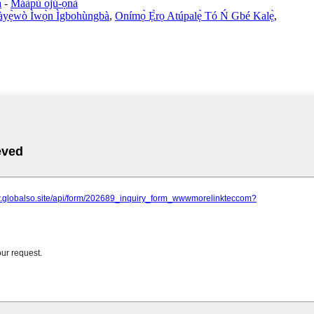
á
-
Máàpù ojú-ọ̀nà
àyẹ̀wò Ìwọ̀n Ìgbohùngbà
,
Onímọ̀ Ẹ̀rọ Atúpalẹ̀ Tó Ń Gbé Kalẹ̀
,