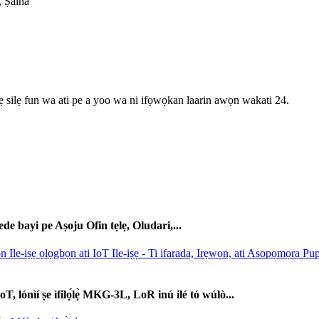
, Ṣáínà
ẹ silẹ fun wa ati pe a yoo wa ni ifọwọkan laarin awọn wakati 24.
bayi pe Aṣoju Ofin tẹlẹ, Oludari,...
, lónìí ṣe ìfilọ́lẹ̀ MKG-3L, LoR inú ilé tó wúlò...