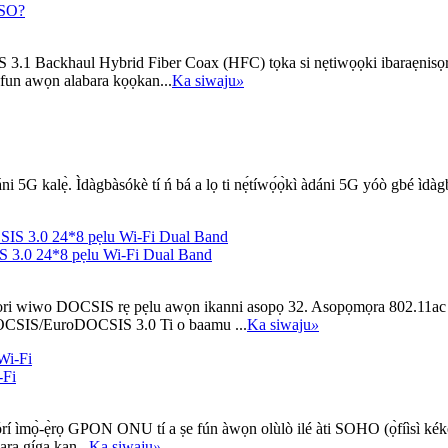
MSO?
ackhaul Hybrid Fiber Coax (HFC) tọka si nẹtiwọọki ibaraẹnisọrọ Br
 fun awọn alabara kọọkan...
Ka siwaju
»
àdáni 5G kalẹ̀. Ìdàgbàsókè tí ń bá a lọ ti nẹ́tíwọ́ọ̀kì àdáni 5G yóò gbé ìdàgb
S 3.0 24*8 pẹlu Wi-Fi Dual Band
lori wiwo DOCSIS rẹ pẹlu awọn ikanni asopọ 32. Asopọmọra 802.11ac 2
OCSIS/EuroDOCSIS 3.0 Ti o baamu ...
Ka siwaju
»
-Fi
 ìmọ̀-ẹ̀rọ GPON ONU tí a ṣe fún àwọn olùlò ilé àti SOHO (ọ̀fíìsì kékeré à
ra gíga kan...
Ka siwaju
»