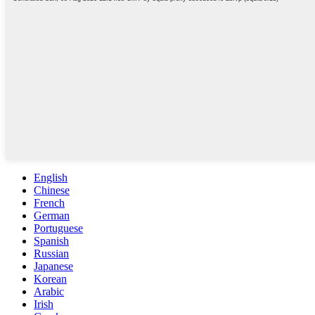
English
Chinese
French
German
Portuguese
Spanish
Russian
Japanese
Korean
Arabic
Irish