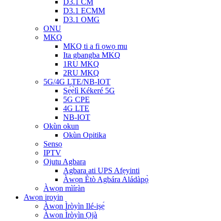
D3.1 CM
D3.1 ECMM
D3.1 OMG
ONU
MKQ
MKQ ti a fi ọwọ mu
Ita gbangba MKQ
1RU MKQ
2RU MKQ
5G/4G LTE/NB-IOT
Sẹ́ẹ̀lì Kékeré 5G
5G CPE
4G LTE
NB-IOT
Okùn okun
Okùn Opitika
Sensọ
IPTV
Ojutu Agbara
Agbara ati UPS Afẹyinti
Àwọn Ètò Agbára Aládàpọ̀
Àwọn mìíràn
Awọn iroyin
Àwọn Ìròyìn Ilé-iṣẹ́
Àwọn Ìròyìn Ọjà