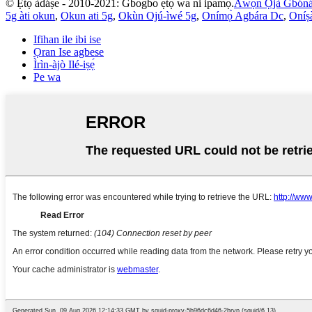
© Ẹ̀tọ́ àdáṣe - 2010-2021: Gbogbo ẹ̀tọ́ wa ni ipamọ́.
Àwọn Ọjà Gbón
5g àti okun
,
Okun ati 5g
,
Okùn Ojú-ìwé 5g
,
Onímọ̀ Agbára Dc
,
Oníṣ
Ifihan ile ibi ise
Ọran Ise agbese
Ìrìn-àjò Ilé-iṣẹ́
Pe wa