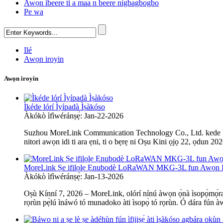
Awọn ibeere ti a maa n beere nigbagbogbo
Pe wa
Ilé
Awọn iroyin
Awọn iroyin
Ìkéde lórí Ìyípadà Ìṣàkóso
Àkókò ìfìwéránṣẹ́: Jan-22-2026
Suzhou MoreLink Communication Technology Co., Ltd. kede bayi p
nitori awọn idi ti ara ẹni, ti o bẹrẹ ni Oṣu Kini ọjọ 22, ọdun 2026.
MoreLink Ṣe ifilọlẹ Ẹnubodè LoRaWAN MKG-3L fun Awọn Ile-iṣ
Àkókò ìfìwéránṣẹ́: Jan-13-2026
Oṣù Kínní 7, 2026 – MoreLink, olórí nínú àwọn ọ̀nà ìsopọ̀mọ́ra 
rọrùn pẹ̀lú ìnáwó tó munadoko àti ìsopọ̀ tó rọrùn. Ó dára fún àwọn