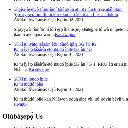
Ṣíṣe àyẹ̀wò fínnífínní lórí okùn àti 5G tí a ti fi ṣe aláìlókun
Àkókò ìfìwéránṣẹ́: Oṣù Kẹrin-02-2021
Ṣíṣàyẹ̀wò fínnífínní lórí ẹ̀rọ ìbánisọ̀rọ̀ aláilẹ́gbẹ́ tó wà ní ìpe
ìkànnì ayélujára wọn...
Ka siwaju
»
Kí ni ìyàtọ̀ láàárín ètò ibùdó ìpìlẹ̀ 5G àti 4G
Àkókò ìfìwéránṣẹ́: Oṣù Kẹrin-01-2021
Kí ni ìyàtọ̀ láàárín ètò ibùdó ìpìlẹ̀ 5G àti 4G 1. RRU àti eriali
Ńlá: T...
Ka siwaju
»
Kí ni ibùdó ìpìlẹ̀
Àkókò ìfìwéránṣẹ́: Oṣù Kẹrin-01-2021
Kí ni ibùdó ìpìlẹ̀ kan Ní àwọn ọdún àìpẹ́ yìí, irú ìròyìn báyìí t
siwaju
»
Olùbáṣepọ̀
Us