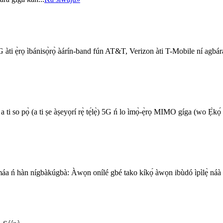
le 5G àti ẹ̀rọ ìbánisọ̀rọ̀ àárín-band fún AT&T, Verizon àti T-Mobile ní agbá
 ni a ti so pọ̀ (a ti ṣe àṣeyọrí rẹ̀ tẹ́lẹ̀) 5G ń lo ìmọ̀-ẹ̀rọ MIMO gíga 
i máa ń hàn nígbàkúgbà: Àwọn onílé gbé tako kíkọ́ àwọn ibùdó ìpìlẹ̀ náà w