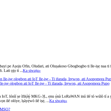
e Aṣoju Ofin, Oludari, ati Oluṣakoso Gbogbogbo ti Ile-iṣẹ naa ti fi i
 Lati ọjọ ti ...
Ka siwaju
»
ẹ ọlọgbọn ati IoT Ile-iṣẹ - Ti ifarada, Irẹwọn, ati Asopọmọra Pupọ
IoT, lónìí ṣe ìfilọ́lẹ̀ MKG-3L, ẹnu ọ̀nà LoRaWAN inú ilé tó wúlò tí a ṣ
 ilé olóye, ìṣàyẹ̀wò ilé iṣẹ́, ...
Ka siwaju
»