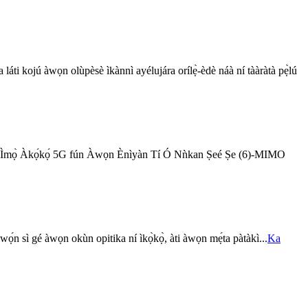
ra láti kojú àwọn olùpèsè ìkànnì ayélujára orílẹ̀-èdè náà ní tààràtà pẹ̀lú
(wo Ẹ̀kọ́ Ìmọ̀ Àkọ́kọ́ 5G fún Àwọn Ènìyàn Tí Ó Nǹkan Ṣeé Ṣe (6)-MIMO
ọ́n sì gé àwọn okùn opitika ní ìkọ̀kọ̀, àti àwọn mẹ́ta pàtàkì...
Ka